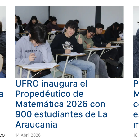
UFRO inaugura el
P
Propedéutico de
a
M
Matemática 2026 con
c
900 estudiantes de La
e
Araucanía
m
ico
14 Abril 2026
18